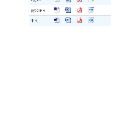
русский
中文