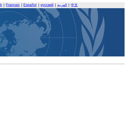
sh
|
Français
|
Español
|
русский
|
العربية
|
中文