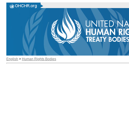
English
>
Human Rights Bodies