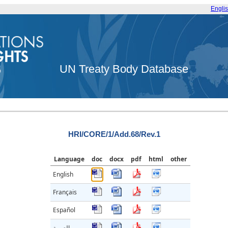
Engli
UN Treaty Body Database
HRI/CORE/1/Add.68/Rev.1
Language
doc
docx
pdf
html
other
English
Français
Español
العربية