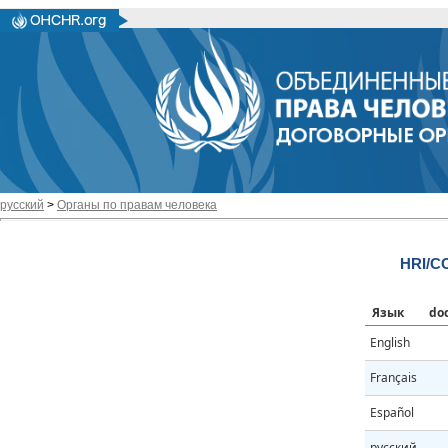
русский
>
Органы по правам человека
HRI/CO
Язык
do
English
Français
Español
русский