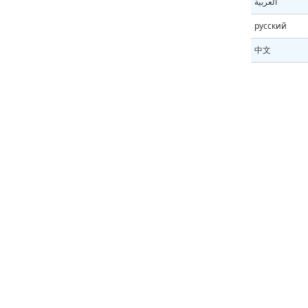
العربية
русский
中文