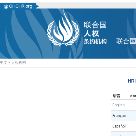
联合
中文
>
人权机构
HRI
语言
do
English
Français
Español