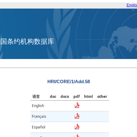
Engli
合国条约机构数据库
HRI/CORE/1/Add.58
语言
doc
docx
pdf
html
other
English
Français
Español