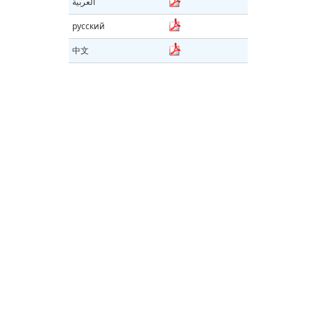
العربية
русский
中文