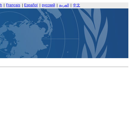
sh
|
Français
|
Español
|
русский
|
العربية
|
中文