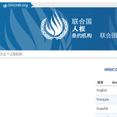
联合
中文
>
人权机构
HRI/CO
语言
do
English
Français
Español