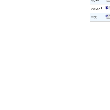
русский
中文