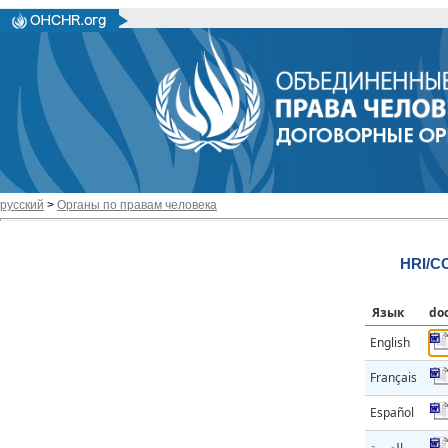
русский
>
Органы по правам человека
HRI/CO
Язык
do
English
Français
Español
العربية