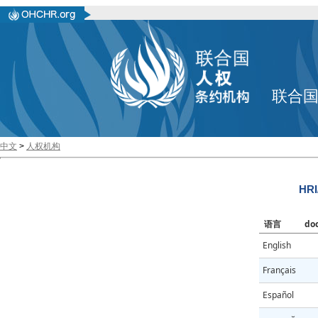
联合
中文
>
人权机构
HRI
语言
do
English
Français
Español