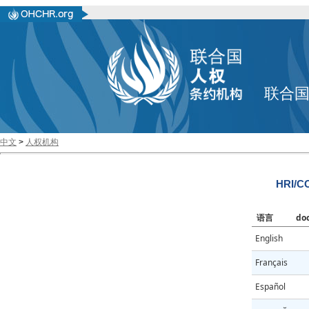
联合
中文
>
人权机构
HRI/CO
语言
do
English
Français
Español