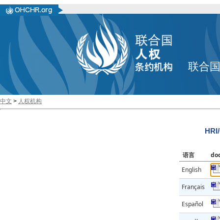
联合
中文
>
人权机构
HRI
语言
do
English
Français
Español