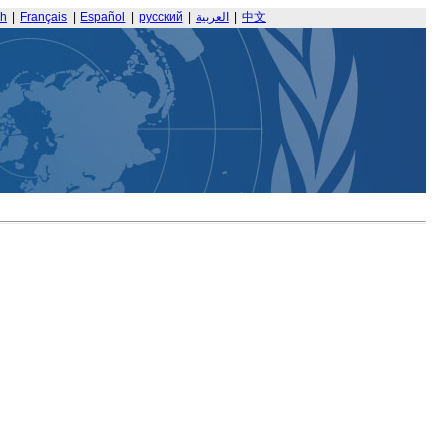
sh
|
Français
|
Español
|
русский
|
العربية
|
中文