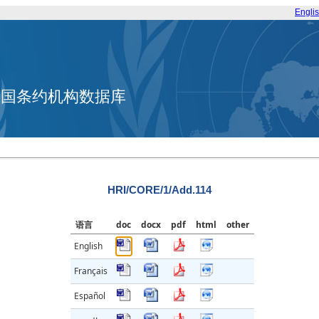
Engli
合国条约机构数据库
HRI/CORE/1/Add.114
语言
doc
docx
pdf
html
other
English
Français
Español