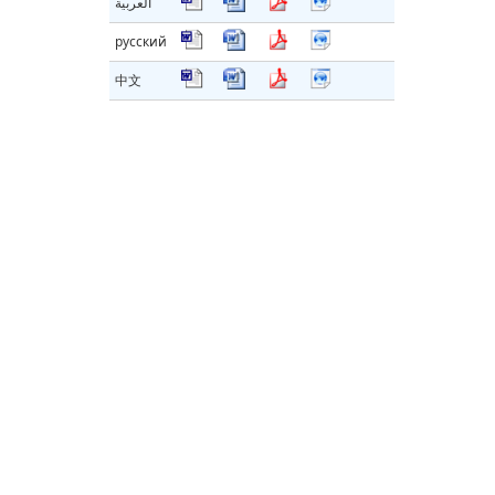
العربية
русский
中文