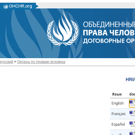
русский
>
Органы по правам человека
HRI
Язык
do
English
Français
Español
العربية