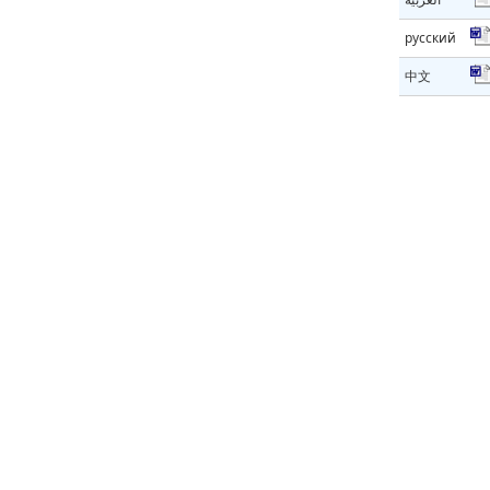
русский
中文