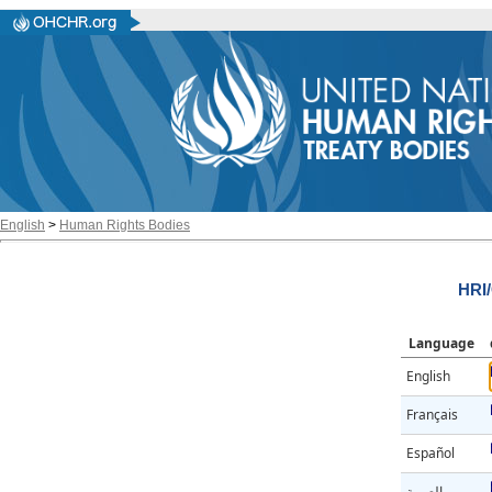
English
>
Human Rights Bodies
HRI
Language
English
Français
Español
العربية