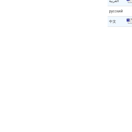
العربية
русский
中文