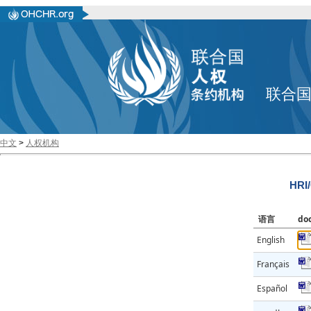
联合
中文
>
人权机构
HRI
语言
do
English
Français
Español