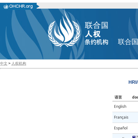
联合
中文
>
人权机构
HRI
语言
do
English
Français
Español