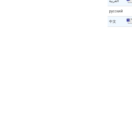
العربية
русский
中文