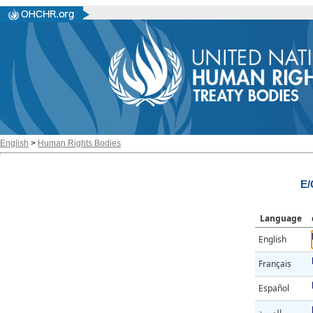
English
>
Human Rights Bodies
E/
Language
English
Français
Español
العربية