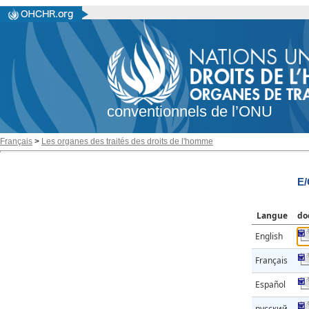
conventionnels de l’ONU
Français
>
Les organes des traités des droits de l'homme
E/
Langue
do
English
Français
Español
русский