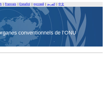
sh
|
Français
|
Español
|
русский
|
العربية
|
中文
organes conventionnels de l’ONU