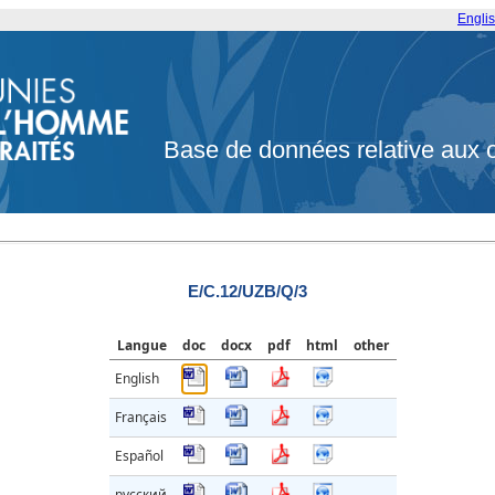
Engli
Base de données relative aux 
E/C.12/UZB/Q/3
Langue
doc
docx
pdf
html
other
English
Français
Español
русский