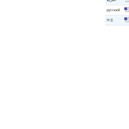
русский
中文