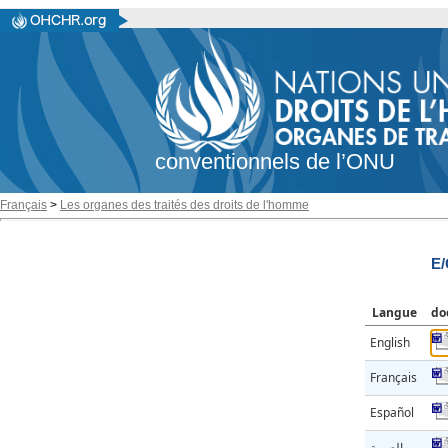
conventionnels de l’ONU
Français
>
Les organes des traités des droits de l'homme
E/
Langue
do
English
Français
Español
العربية