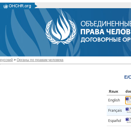
русский
>
Органы по правам человека
E/
Язык
do
English
Français
Español