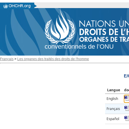
conventionnels de l’ONU
Français
>
Les organes des traités des droits de l'homme
E/
Langue
do
English
Français
Español