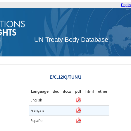
Engli
UN Treaty Body Database
E/C.12/Q/TUN/1
Language
doc
docx
pdf
html
other
English
Français
Español