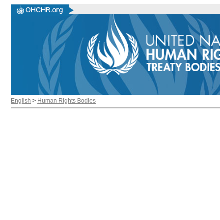
English
>
Human Rights Bodies