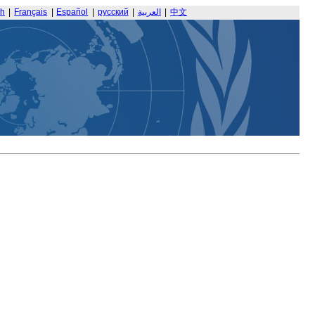
sh
|
Français
|
Español
|
русский
|
العربية
|
中文