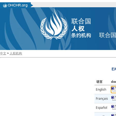
联合
中文
>
人权机构
E/
语言
do
English
Français
Español