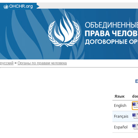
русский
>
Органы по правам человека
E
Язык
do
English
Français
Español