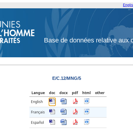
Engli
Base de données relative aux 
E/C.12/MNG/5
Langue
doc
docx
pdf
html
other
English
Français
Español