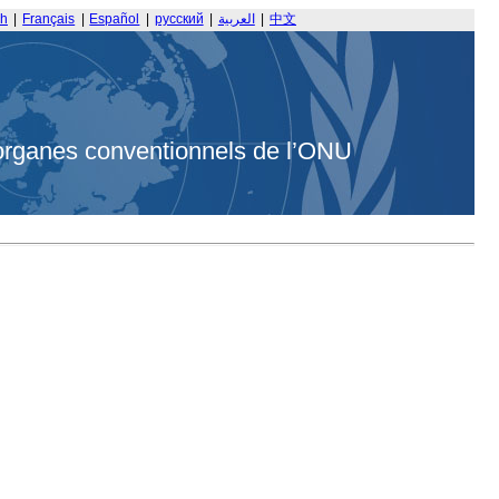
sh
|
Français
|
Español
|
русский
|
العربية
|
中文
organes conventionnels de l’ONU