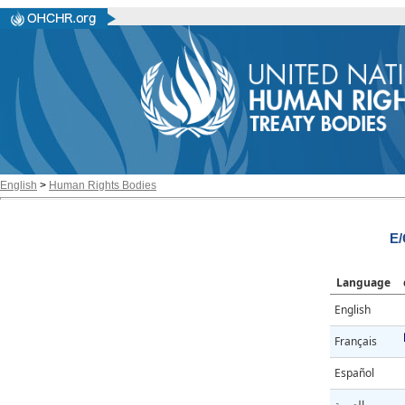
English
>
Human Rights Bodies
E/
Language
English
Français
Español
العربية