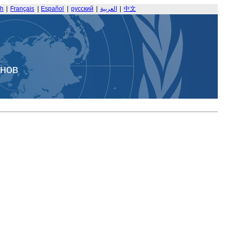
sh
|
Français
|
Español
|
русский
|
العربية
|
中文
анов