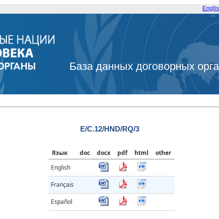
Engli
База данных договорных орг
E/C.12/HND/RQ/3
Язык
doc
docx
pdf
html
other
English
Français
Español