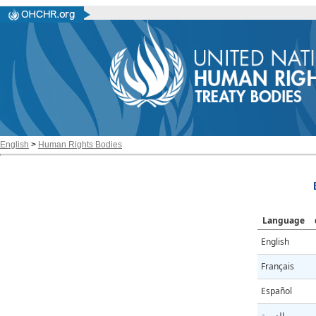
English
>
Human Rights Bodies
Language
English
Français
Español
العربية