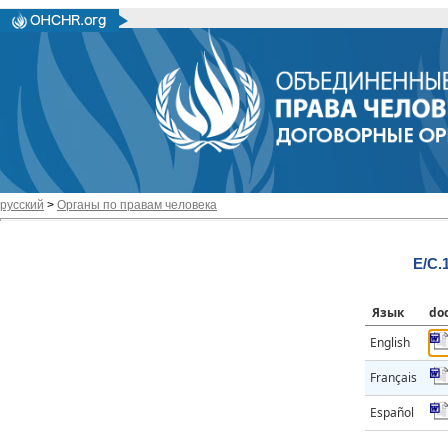
русский
>
Органы по правам человека
E/C.
Язык
do
English
Français
Español