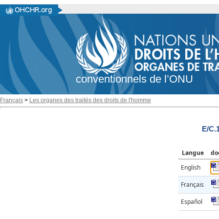
conventionnels de l’ONU
Français
>
Les organes des traités des droits de l'homme
E/C.
Langue
do
English
Français
Español