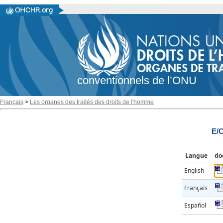
conventionnels de l’ONU
Français
>
Les organes des traités des droits de l'homme
E/
Langue
do
English
Français
Español