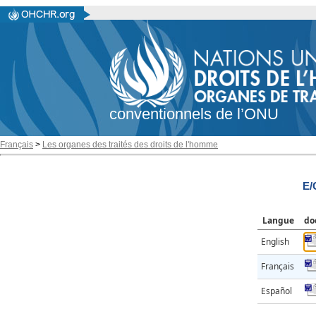
conventionnels de l’ONU
Français
>
Les organes des traités des droits de l'homme
E/
Langue
do
English
Français
Español