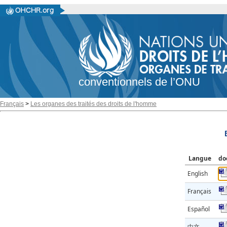
conventionnels de l’ONU
Français
>
Les organes des traités des droits de l'homme
Langue
do
English
Français
Español
中文