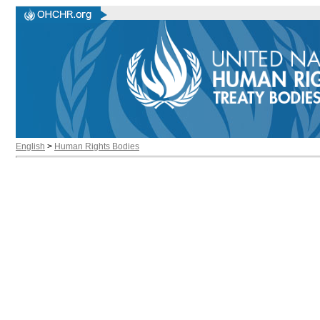
English
>
Human Rights Bodies