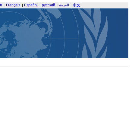
sh
|
Français
|
Español
|
русский
|
العربية
|
中文