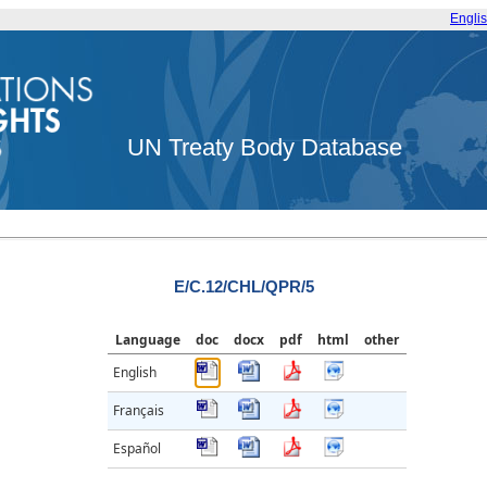
Engli
UN Treaty Body Database
E/C.12/CHL/QPR/5
Language
doc
docx
pdf
html
other
English
Français
Español