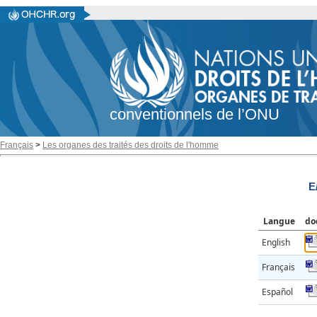
conventionnels de l’ONU
Français
>
Les organes des traités des droits de l'homme
E
Langue
do
English
Français
Español