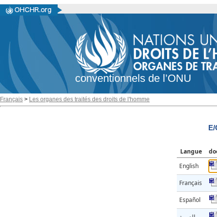
conventionnels de l’ONU
Français
>
Les organes des traités des droits de l'homme
E/
Langue
do
English
Français
Español
العربية