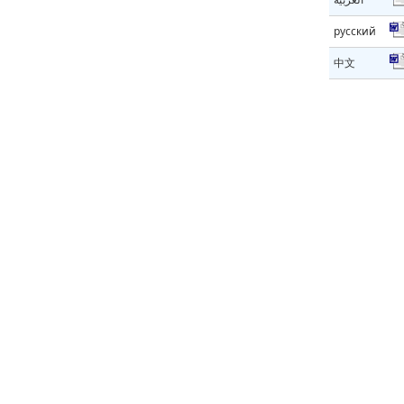
русский
中文