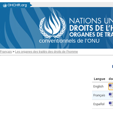
conventionnels de l’ONU
Français
>
Les organes des traités des droits de l'homme
Langue
do
English
Français
Español