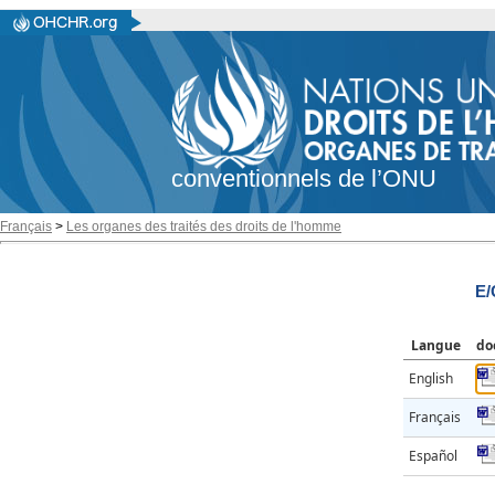
conventionnels de l’ONU
Français
>
Les organes des traités des droits de l'homme
E/
Langue
do
English
Français
Español