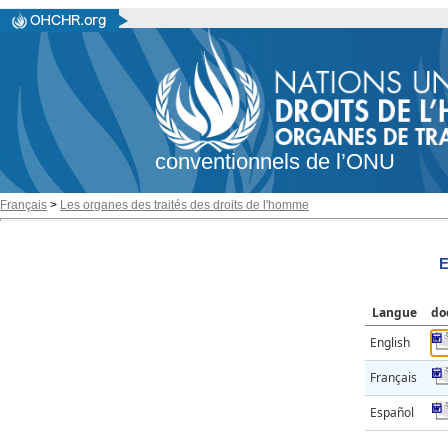
conventionnels de l’ONU
Français
>
Les organes des traités des droits de l'homme
E
Langue
do
English
Français
Español