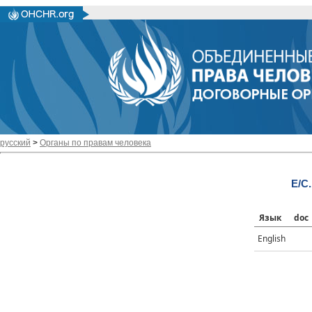
русский
>
Органы по правам человека
E/C.
Язык
doc
English