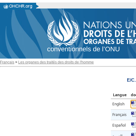
conventionnels de l’ONU
Français
>
Les organes des traités des droits de l'homme
E/C.
Langue
do
English
Français
Español
العربية