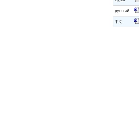
русский
中文