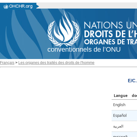
conventionnels de l’ONU
Français
>
Les organes des traités des droits de l'homme
E/C.
Langue
do
English
Español
العربية
русский