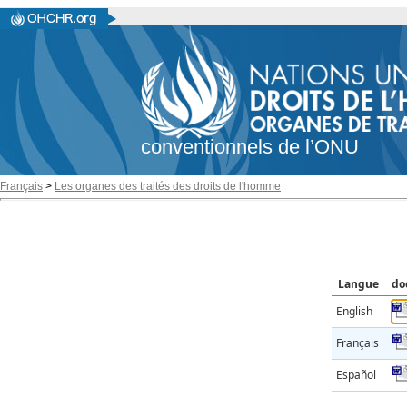
conventionnels de l’ONU
Français
>
Les organes des traités des droits de l'homme
Langue
do
English
Français
Español