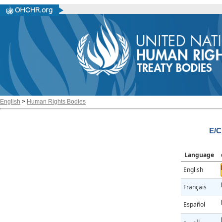
English
>
Human Rights Bodies
E/C
Language
English
Français
Español
العربية