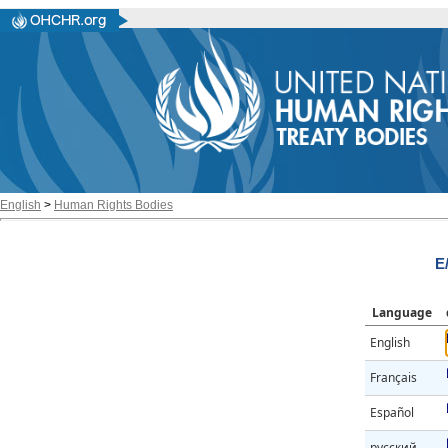
English
>
Human Rights Bodies
E
Language
English
Français
Español
русский