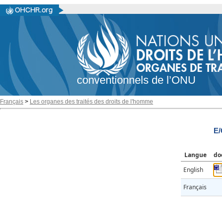
conventionnels de l’ONU
Français
>
Les organes des traités des droits de l'homme
E/
Langue
do
English
Français