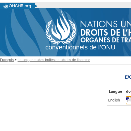
conventionnels de l’ONU
Français
>
Les organes des traités des droits de l'homme
E/
Langue
do
English