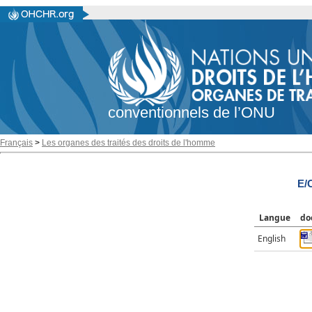
conventionnels de l’ONU
Français
>
Les organes des traités des droits de l'homme
E/
Langue
do
English