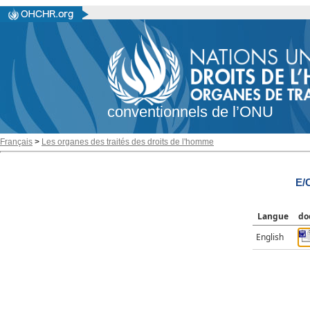
conventionnels de l’ONU
Français
>
Les organes des traités des droits de l'homme
E/
Langue
do
English