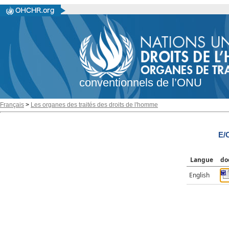
conventionnels de l’ONU
Français
>
Les organes des traités des droits de l'homme
E/
Langue
do
English