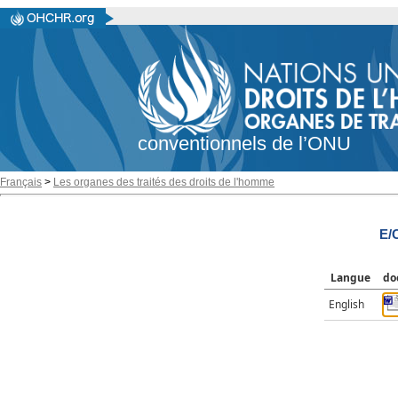
conventionnels de l’ONU
Français
>
Les organes des traités des droits de l'homme
E/
Langue
do
English